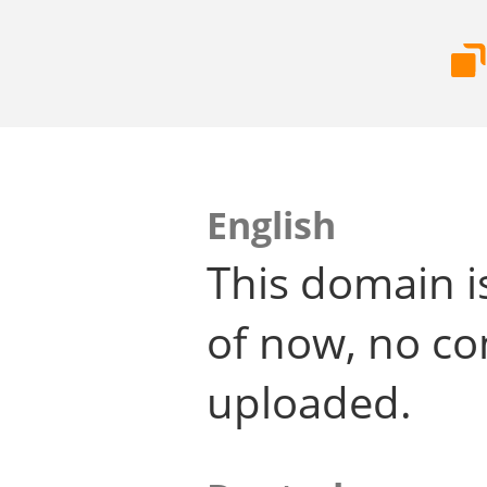
English
This domain i
of now, no co
uploaded.