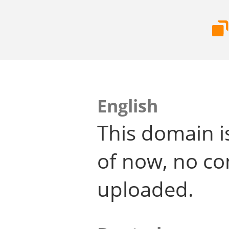
English
This domain i
of now, no co
uploaded.