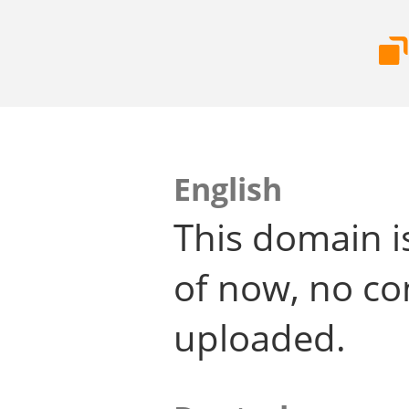
English
This domain i
of now, no co
uploaded.