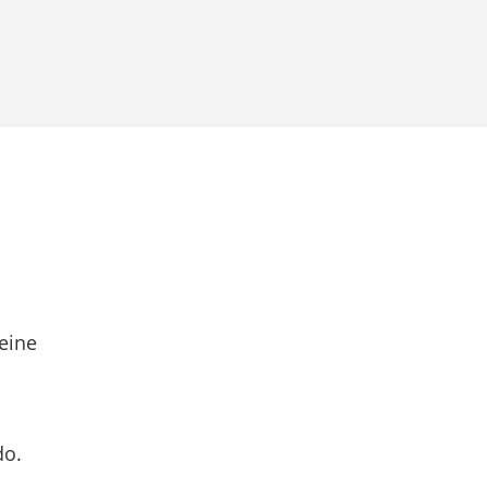
eine
do.