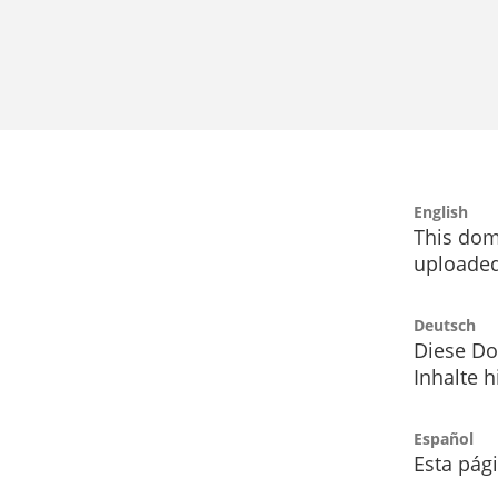
English
This dom
uploaded
Deutsch
Diese Do
Inhalte h
Español
Esta pág