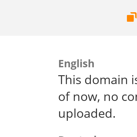
English
This domain i
of now, no co
uploaded.