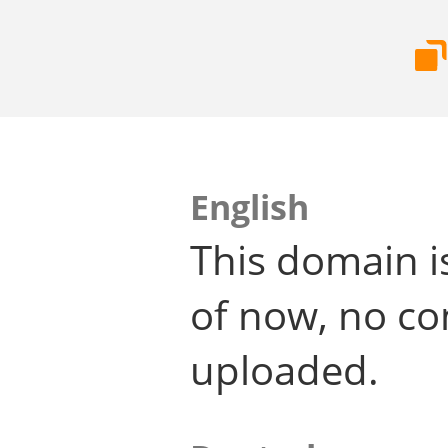
English
This domain i
of now, no co
uploaded.