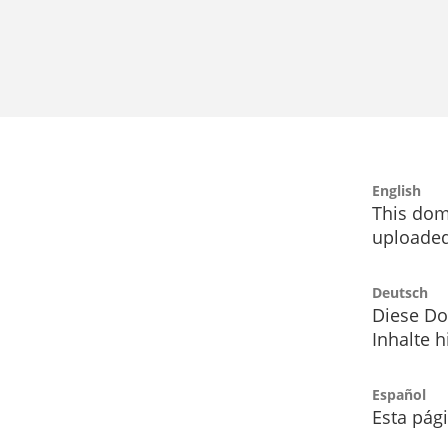
English
This dom
uploaded
Deutsch
Diese Do
Inhalte h
Español
Esta pág