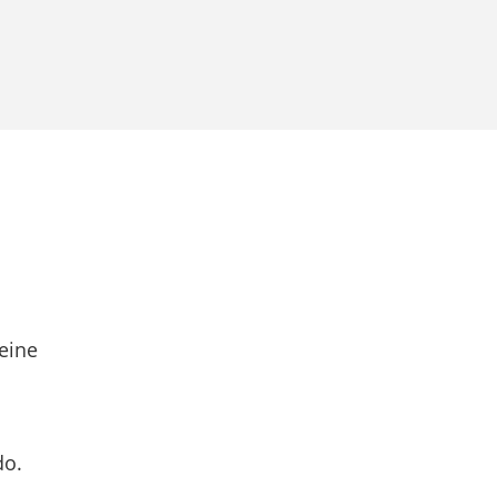
eine
do.