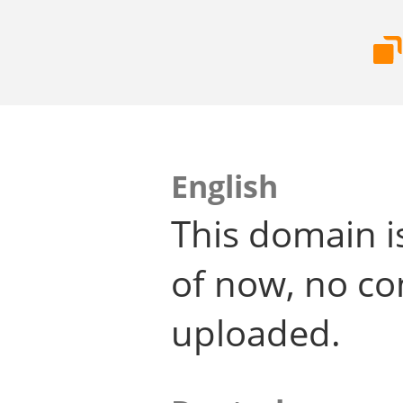
English
This domain i
of now, no co
uploaded.