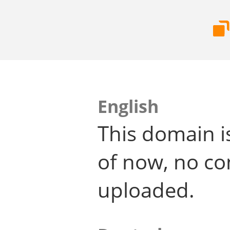
English
This domain i
of now, no co
uploaded.