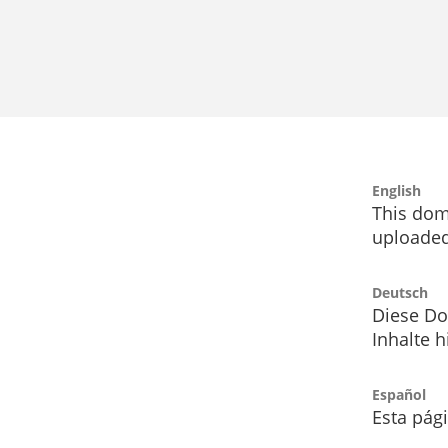
English
This dom
uploaded
Deutsch
Diese Do
Inhalte h
Español
Esta pág