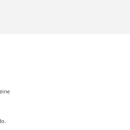
eine
do.