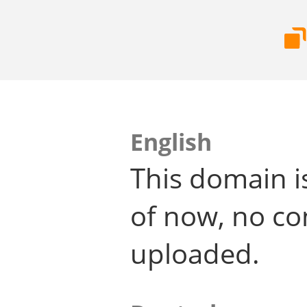
English
This domain i
of now, no co
uploaded.