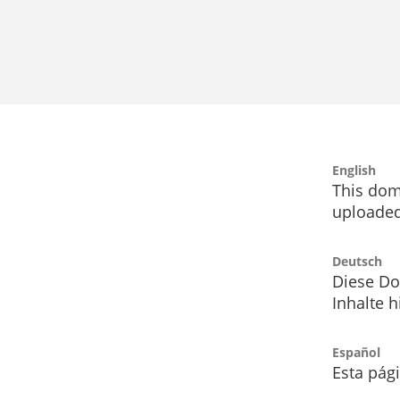
English
This dom
uploaded
Deutsch
Diese Do
Inhalte h
Español
Esta pág