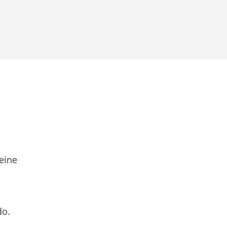
eine
do.