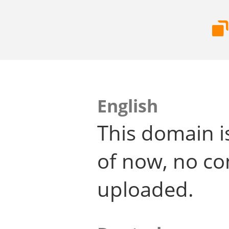
English
This domain i
of now, no co
uploaded.