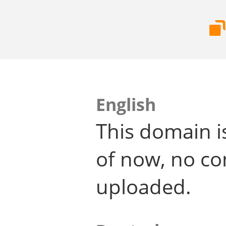
English
This domain i
of now, no co
uploaded.