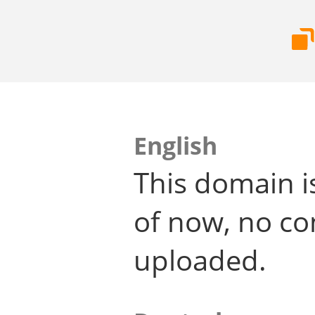
English
This domain i
of now, no co
uploaded.