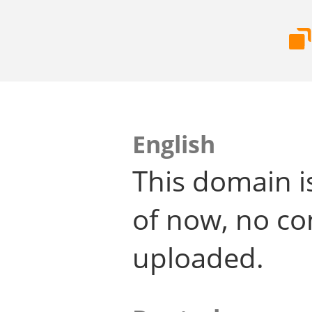
English
This domain i
of now, no co
uploaded.