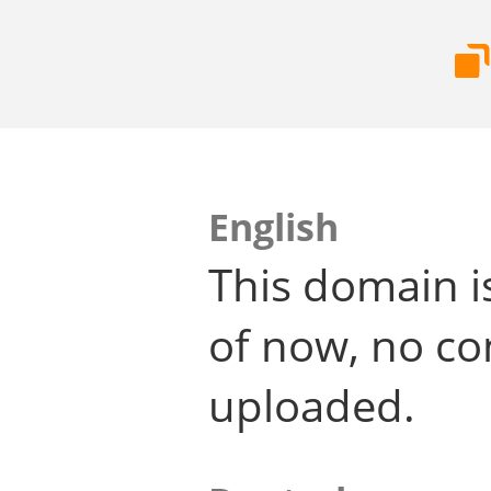
English
This domain i
of now, no co
uploaded.