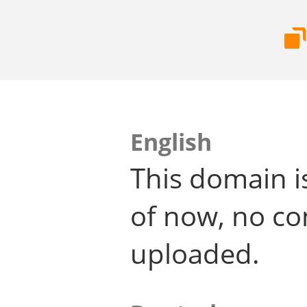
English
This domain i
of now, no co
uploaded.