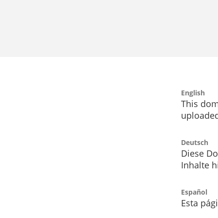
English
This dom
uploaded
Deutsch
Diese Do
Inhalte h
Español
Esta pág