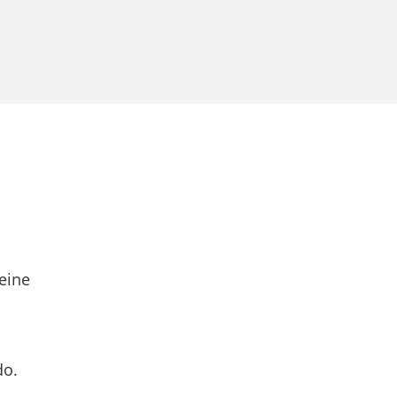
eine
do.