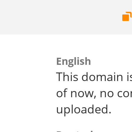
English
This domain i
of now, no co
uploaded.