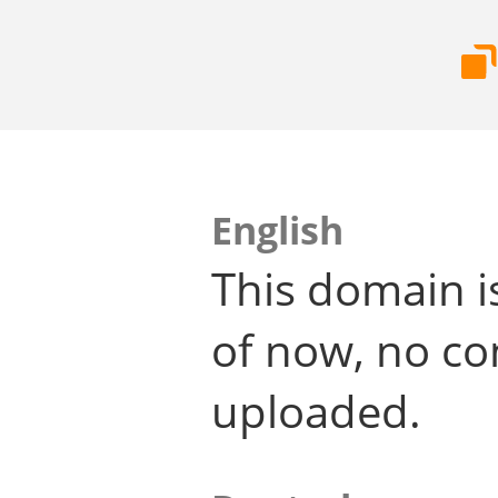
English
This domain i
of now, no co
uploaded.