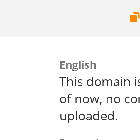
English
This domain i
of now, no co
uploaded.