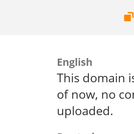
English
This domain i
of now, no co
uploaded.