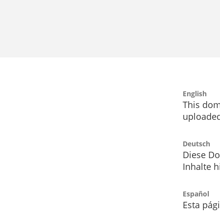
English
This dom
uploaded
Deutsch
Diese Do
Inhalte h
Español
Esta pág