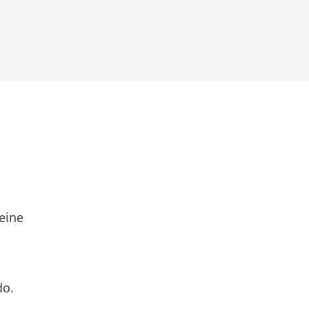
eine
do.