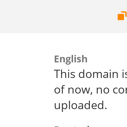
English
This domain i
of now, no co
uploaded.