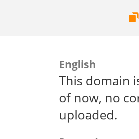
English
This domain i
of now, no co
uploaded.