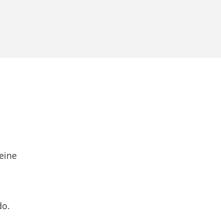
eine
do.