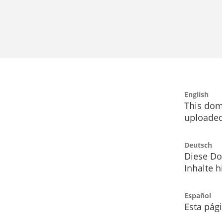
English
This dom
uploaded
Deutsch
Diese Do
Inhalte h
Español
Esta pág