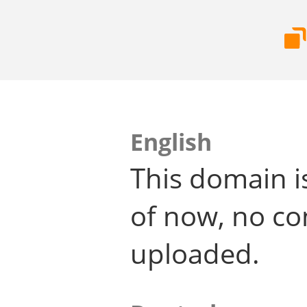
English
This domain i
of now, no co
uploaded.