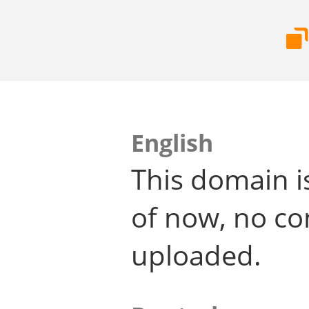
English
This domain i
of now, no co
uploaded.