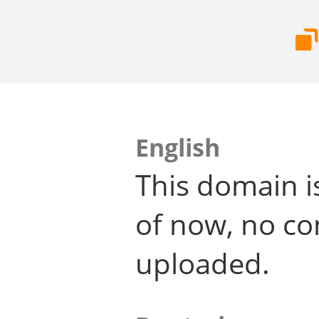
English
This domain i
of now, no co
uploaded.