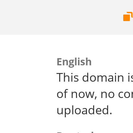
English
This domain i
of now, no co
uploaded.