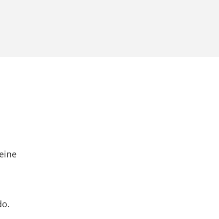
eine
do.