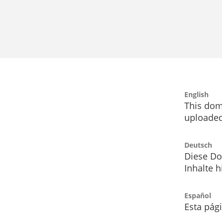
English
This dom
uploaded
Deutsch
Diese Do
Inhalte h
Español
Esta pág