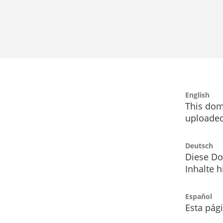
English
This dom
uploaded
Deutsch
Diese Do
Inhalte h
Español
Esta pág