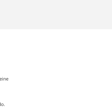
eine
do.