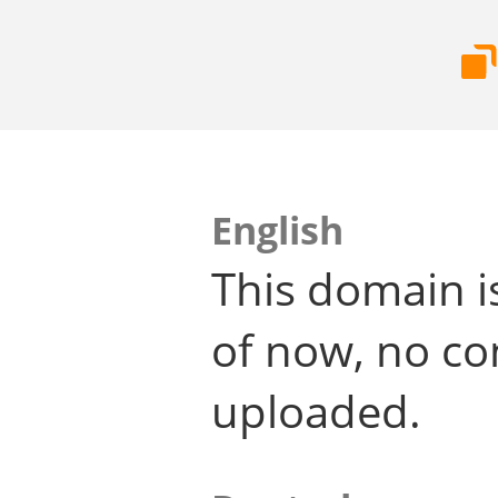
English
This domain i
of now, no co
uploaded.