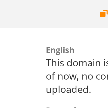
English
This domain i
of now, no co
uploaded.