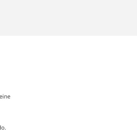
eine
do.