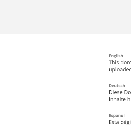
English
This dom
uploaded
Deutsch
Diese Do
Inhalte h
Español
Esta pág