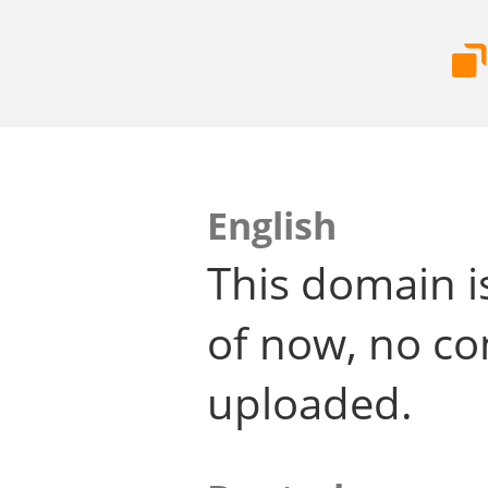
English
This domain i
of now, no co
uploaded.