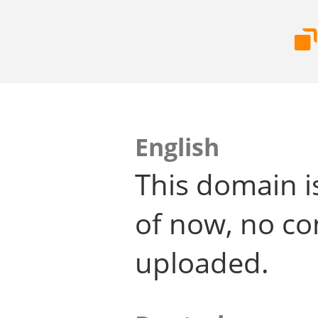
English
This domain i
of now, no co
uploaded.