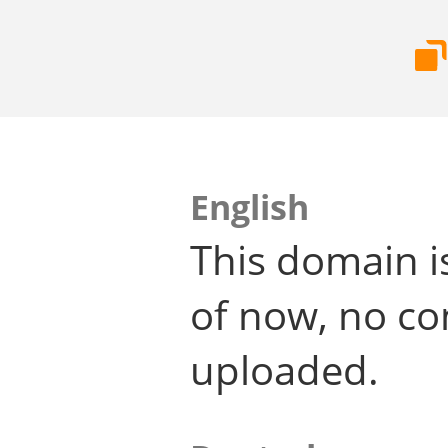
English
This domain i
of now, no co
uploaded.