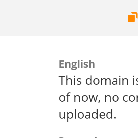
English
This domain i
of now, no co
uploaded.