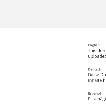
English
This dom
uploaded
Deutsch
Diese Do
Inhalte h
Español
Esta pág