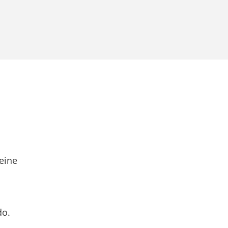
eine
do.