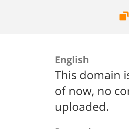
English
This domain i
of now, no co
uploaded.