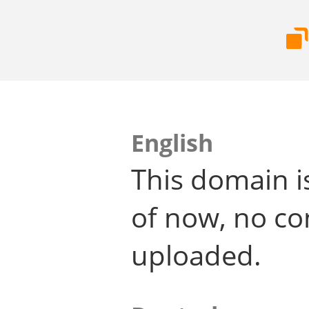
English
This domain i
of now, no co
uploaded.