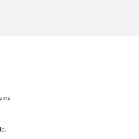
eine
do.