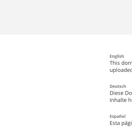
English
This dom
uploaded
Deutsch
Diese Do
Inhalte h
Español
Esta pág