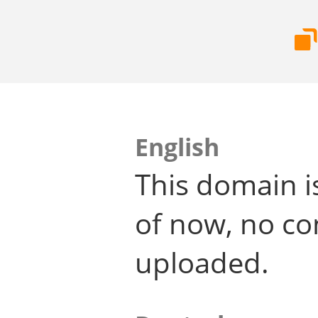
English
This domain i
of now, no co
uploaded.