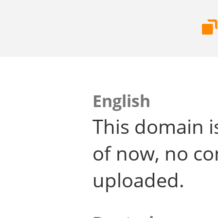
English
This domain i
of now, no co
uploaded.