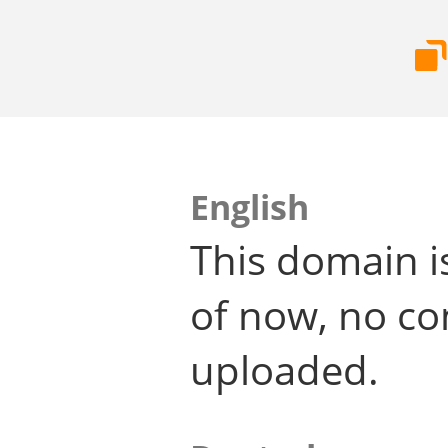
English
This domain i
of now, no co
uploaded.