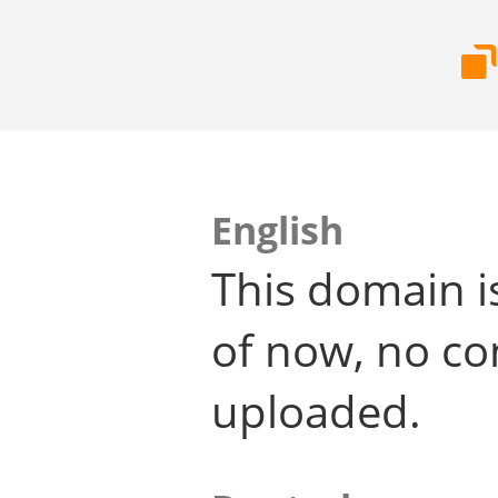
English
This domain i
of now, no co
uploaded.