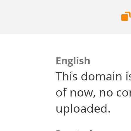
English
This domain i
of now, no co
uploaded.