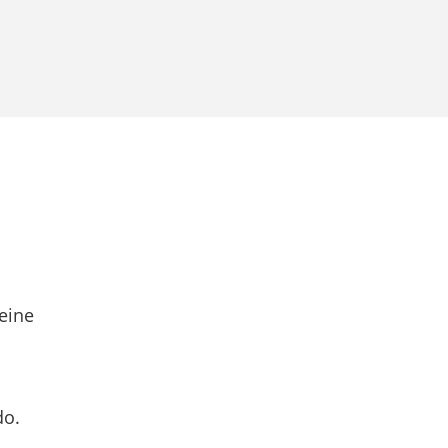
eine
do.