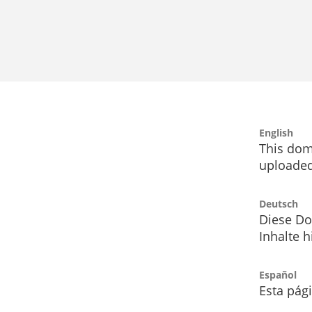
English
This dom
uploaded
Deutsch
Diese Do
Inhalte h
Español
Esta pág